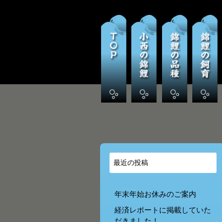
最近の投稿
年末年始お休みのご案内
経済レポートに掲載していた
だきました！