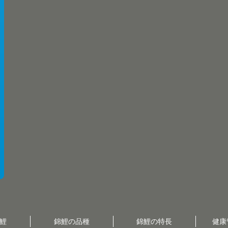
鯉
錦鯉の品種
錦鯉の特長
健康