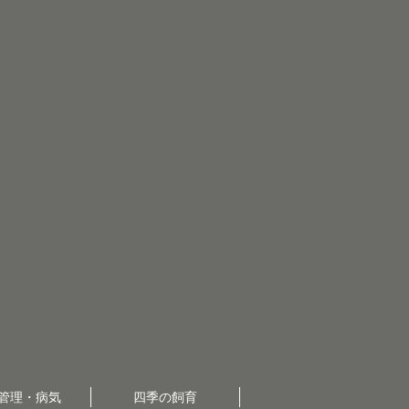
管理・病気
四季の飼育