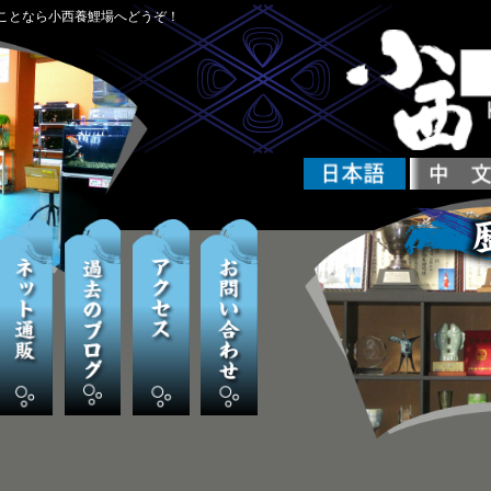
ことなら小西養鯉場へどうぞ！