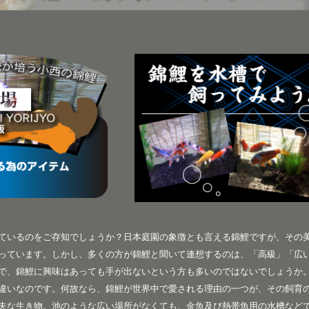
ているのをご存知でしょうか？日本庭園の象徴とも言える錦鯉ですが、その
っています。しかし、多くの方が錦鯉と聞いて連想するのは、「高級」「広
で、錦鯉に興味はあっても手が出ないという方も多いのではないでしょうか
違いなのです。何故なら、錦鯉が世界中で愛される理由の一つが、その飼育
夫な生き物。池のような広い場所がなくても、金魚及び熱帯魚用の水槽など