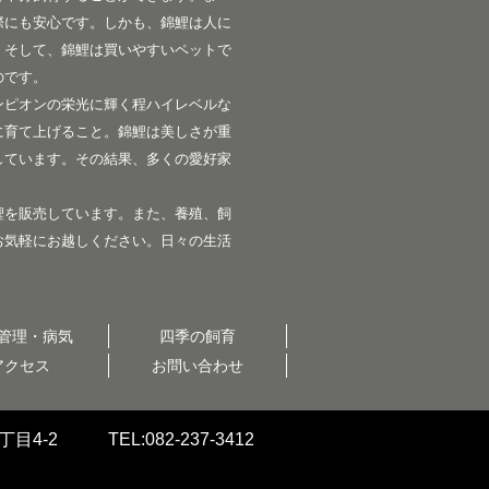
際にも安心です。しかも、錦鯉は人に
。そして、錦鯉は買いやすいペットで
のです。
ンピオンの栄光に輝く程ハイレベルな
に育て上げること。錦鯉は美しさが重
しています。その結果、多くの愛好家
鯉を販売しています。また、養殖、飼
お気軽にお越しください。日々の生活
管理・病気
四季の飼育
アクセス
お問い合わせ
目4-2
TEL:082-237-3412