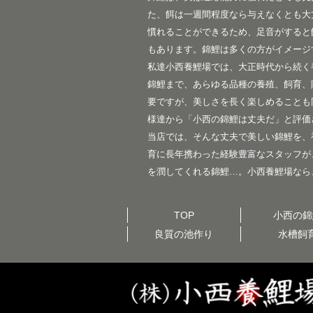
た、餌は一週間程度なら与えなくとも大
慣れることができるため、足音がすると
もあります。錦鯉は多くの方がイメージ
私達小西養鯉場では、大正時代から続く
錦鯉まで、あらゆる品種の養殖、飼育、
要ですが、美しさを長く楽しめることも
様達から「小西の錦鯉は丈夫だ」と評価
当店では、そんな丈夫で美しい錦鯉を、
育に長年携わった経験豊富なスタッフが
を潤してくれる錦鯉…。小西養鯉場なら
TOP
小西の錦
良質の池作り
水槽飼