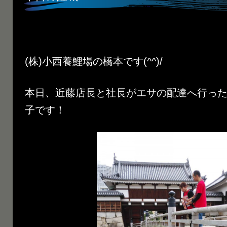
(株)小西養鯉場の橋本です(^^)/
本日、近藤店長と社長がエサの配達へ行っ
子です！