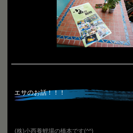
エサのお話！！！
(株)小西養鯉場の橋本です(^^)