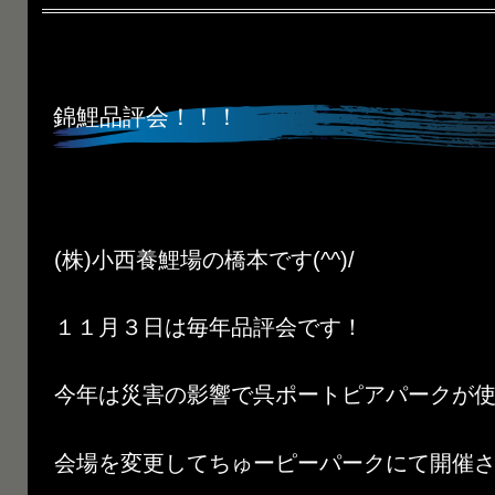
錦鯉品評会！！！
(株)小西養鯉場の橋本です(^^)/
１１月３日は毎年品評会です！
今年は災害の影響で呉ポートピアパークが
会場を変更してちゅーピーパークにて開催