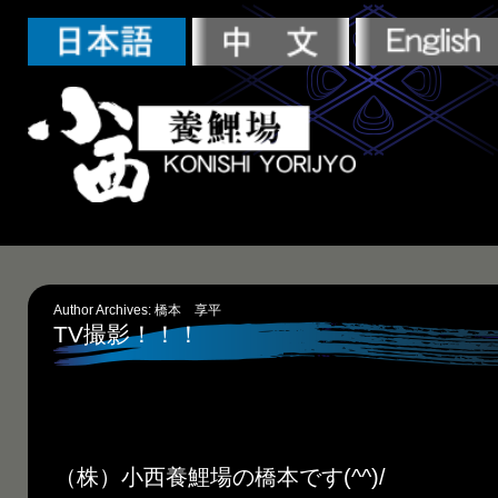
Author Archives:
橋本 享平
TV撮影！！！
（株）小西養鯉場の橋本です(^^)/